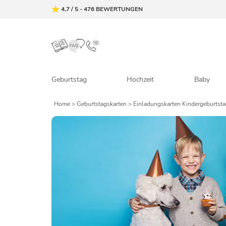
4,7
/
5
-
476
BEWERTUNGEN
Geburtstag
Hochzeit
Baby
Home
>
Geburtstagskarten
> Einladungskarten Kindergeburtst