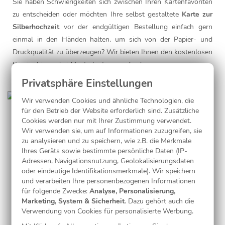
Sie haben Schwierigkeiten sich zwischen Ihren Kartenfavoriten
zu entscheiden oder möchten Ihre selbst gestaltete
Karte zur
Silberhochzeit
vor der endgültigen Bestellung einfach gern
einmal in den Händen halten, um sich von der Papier- und
Druckqualität zu überzeugen? Wir bieten Ihnen den kostenlosen
Service bis zu drei Musterkarten anzufordern.
Wir verwenden Cookies und ähnliche Technologien, die
für den Betrieb der Website erforderlich sind. Zusätzliche
SORGFÄLTIGE QUALITÄTSKONTROLLE
Cookies werden nur mit Ihrer Zustimmung verwendet.
Wir verwenden sie, um auf Informationen zuzugreifen, sie
zu analysieren und zu speichern, wie z.B. die Merkmale
Die Bilder und Texte der von Ihnen designten
Einladungskarte
Ihres Geräts sowie bestimmte persönliche Daten (IP-
zur Silberhochzeit
durchlaufen eine Qualitätskontrolle. Das
Adressen, Navigationsnutzung, Geolokalisierungsdaten
bedeutet, dass wir die Qualität Ihrer Bilder verbessern und Ihre
oder eindeutige Identifikationsmerkmale). Wir speichern
und verarbeiten Ihre personenbezogenen Informationen
Hochzeitsgrüsse auf Rechtschreibfehler prüfen. Sollten wir
für folgende Zwecke:
Analyse, Personalisierung,
Verbesserungsmöglichkeiten finden werden Sie natürlich von
Marketing, System & Sicherheit
. Dazu gehört auch die
uns informiert.
Verwendung von Cookies für personalisierte Werbung.