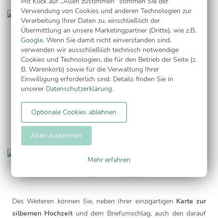
Mit Klick auf „Allen zustimmen” stimmen Sie der
Verwendung von Cookies und anderen Technologien zur
Verarbeitung Ihrer Daten zu, einschließlich der
Übermittlung an unsere Marketingpartner (Dritte), wie z.B.
PASSENDE BRIEFUMSCHLÄGE
Google
. Wenn Sie damit nicht einverstanden sind,
verwenden wir ausschließlich technisch notwendige
Cookies und Technologien, die für den Betrieb der Seite (z.
Während des Vorganges der Gestaltung Ihrer individuellen
B. Warenkorb) sowie für die Verwaltung Ihrer
Karten haben Sie optional die Möglichkeit, aus einem grossen
Einwilligung erforderlich sind. Details finden Sie in
Angebot an Umschlägen, Ihren persönlichen Favoriten zu
unserer
Datenschutzerklärung
.
wählen. Wählen Sie aus unserem Sortiment und verschicken
Sie zur silbernen Hochzeit Ihre
Einladungskarten zur silbernen
Optionale Cookies ablehnen
Hochzeit
in farblich passenden Umschlägen.
Allen zustimmen
Mehr erfahren
ADRESSAUFKLEBER
Des Weiteren können Sie, neben Ihrer einzigartigen
Karte zur
silbernen Hochzeit
und dem Briefumschlag, auch den darauf