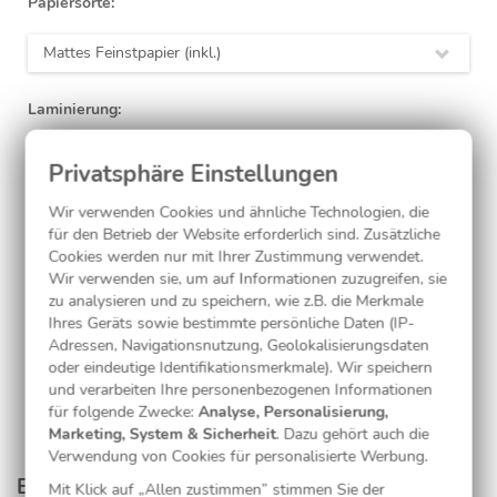
Papiersorte:
Mattes Feinstpapier (inkl.)
Laminierung:
ohne
(inkl.)
Wir verwenden Cookies und ähnliche Technologien, die
für den Betrieb der Website erforderlich sind. Zusätzliche
Jetzt gestalten
Cookies werden nur mit Ihrer Zustimmung verwendet.
Wir verwenden sie, um auf Informationen zuzugreifen, sie
zu analysieren und zu speichern, wie z.B. die Merkmale
Ihres Geräts sowie bestimmte persönliche Daten (IP-
Kostenlose Musterkarte
Adressen, Navigationsnutzung, Geolokalisierungsdaten
oder eindeutige Identifikationsmerkmale). Wir speichern
und verarbeiten Ihre personenbezogenen Informationen
für folgende Zwecke:
Analyse, Personalisierung,
Marketing, System & Sicherheit
. Dazu gehört auch die
Verwendung von Cookies für personalisierte Werbung.
Entdecken Sie passende Produkte aus dieser
Mit Klick auf „Allen zustimmen” stimmen Sie der