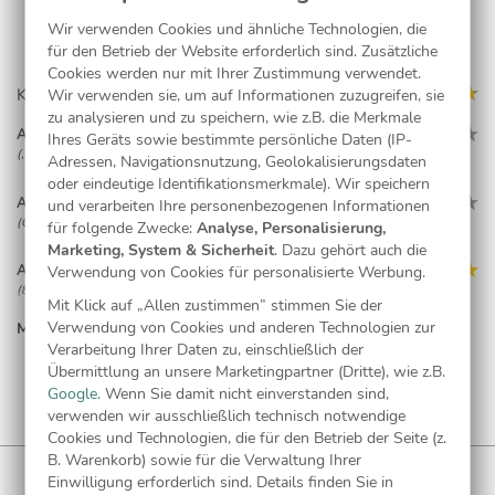
Wir verwenden Cookies und ähnliche Technologien, die
für den Betrieb der Website erforderlich sind. Zusätzliche
Cookies werden nur mit Ihrer Zustimmung verwendet.
Kundenmeinungen (5)
Wir verwenden sie, um auf Informationen zuzugreifen, sie
zu analysieren und zu speichern, wie z.B. die Merkmale
Anonym
Ihres Geräts sowie bestimmte persönliche Daten (IP-
(, 03.03.17)
Adressen, Navigationsnutzung, Geolokalisierungsdaten
oder eindeutige Identifikationsmerkmale). Wir speichern
Anonym
und verarbeiten Ihre personenbezogenen Informationen
(Queidersbach, 01.05.16)
für folgende Zwecke:
Analyse, Personalisierung,
Marketing, System & Sicherheit
. Dazu gehört auch die
Anonym
Verwendung von Cookies für personalisierte Werbung.
(82418 Murnau, 30.04.16)
Mit Klick auf „Allen zustimmen” stimmen Sie der
Verwendung von Cookies und anderen Technologien zur
MEHR LESEN...
Anonym
Verarbeitung Ihrer Daten zu, einschließlich der
(, 10.03.16)
Übermittlung an unsere Marketingpartner (Dritte), wie z.B.
Google
. Wenn Sie damit nicht einverstanden sind,
Anonym
verwenden wir ausschließlich technisch notwendige
(, 13.02.16)
Cookies und Technologien, die für den Betrieb der Seite (z.
B. Warenkorb) sowie für die Verwaltung Ihrer
WUNDERKARTEN NEWSLETTER
Einwilligung erforderlich sind. Details finden Sie in