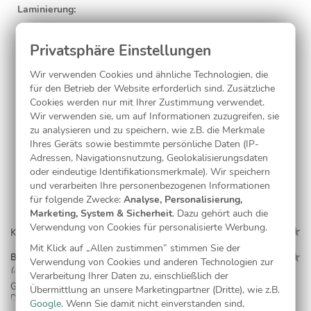
Laminierung:
ohne
(inkl.)
Wir verwenden Cookies und ähnliche Technologien, die
für den Betrieb der Website erforderlich sind. Zusätzliche
Jetzt gestalten
Cookies werden nur mit Ihrer Zustimmung verwendet.
Wir verwenden sie, um auf Informationen zuzugreifen, sie
zu analysieren und zu speichern, wie z.B. die Merkmale
Ihres Geräts sowie bestimmte persönliche Daten (IP-
Kostenlose Musterkarte
Adressen, Navigationsnutzung, Geolokalisierungsdaten
oder eindeutige Identifikationsmerkmale). Wir speichern
und verarbeiten Ihre personenbezogenen Informationen
für folgende Zwecke:
Analyse, Personalisierung,
Marketing, System & Sicherheit
. Dazu gehört auch die
Verwendung von Cookies für personalisierte Werbung.
Kundenmeinungen (1)
Mit Klick auf „Allen zustimmen” stimmen Sie der
Barbara Schweizer
Verwendung von Cookies und anderen Technologien zur
(, 20.05.23)
Verarbeitung Ihrer Daten zu, einschließlich der
Gut im 2. Anlauf | Habe leider im ersten Versand nicht alle bestellten
Übermittlung an unsere Marketingpartner (Dritte), wie z.B.
Dokumente erhalten. Anruf beim Kundendienst. Dieser hat dann den
Google
. Wenn Sie damit nicht einverstanden sind,
Versand der fehlenden Ware gut und speditiv abgewickelt.