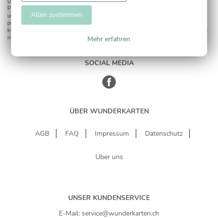
Dies umfasst den Versand unseres Newsletters. Zudem können wir Ihnen
Produktinformationen zu Ihren Interessen auf anderen Plattformen wie Facebook
Allen zustimmen
und Google anzeigen. Um Ihnen diesen Service anbieten zu können, nutzen wir Ihre
personenbezogenen Daten und teilen diese auch mit Dritten, wenn erforderlich. Sie
können diese Einwilligung jederzeit widerrufen. Weitere Informationen erhalten Sie
in unserer Datenschutzerklärung.
Mehr erfahren
SOCIAL MEDIA
ÜBER WUNDERKARTEN
AGB
FAQ
Impressum
Datenschutz
Über uns
UNSER KUNDENSERVICE
E-Mail: service@wunderkarten.ch