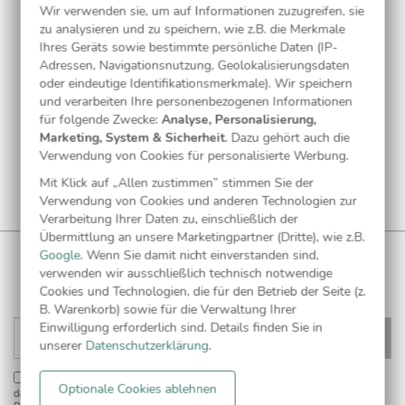
Wir verwenden sie, um auf Informationen zuzugreifen, sie
zu analysieren und zu speichern, wie z.B. die Merkmale
Ihres Geräts sowie bestimmte persönliche Daten (IP-
Adressen, Navigationsnutzung, Geolokalisierungsdaten
oder eindeutige Identifikationsmerkmale). Wir speichern
und verarbeiten Ihre personenbezogenen Informationen
für folgende Zwecke:
Analyse, Personalisierung,
Marketing, System & Sicherheit
. Dazu gehört auch die
Verwendung von Cookies für personalisierte Werbung.
Mit Klick auf „Allen zustimmen” stimmen Sie der
Verwendung von Cookies und anderen Technologien zur
Verarbeitung Ihrer Daten zu, einschließlich der
Übermittlung an unsere Marketingpartner (Dritte), wie z.B.
Google
. Wenn Sie damit nicht einverstanden sind,
WUNDERKARTEN NEWSLETTER
verwenden wir ausschließlich technisch notwendige
Anmelden und
CHF 5 Gutschein
** sichern!
Cookies und Technologien, die für den Betrieb der Seite (z.
B. Warenkorb) sowie für die Verwaltung Ihrer
Einwilligung erforderlich sind. Details finden Sie in
unserer
Datenschutzerklärung
.
Einwilligung zur Datennutzung für Marketingzwecke:
Hiermit willigen Sie ein,
Optionale Cookies ablehnen
dass wir Sie mit neuesten Informationen aus unserem Angebot informieren können.