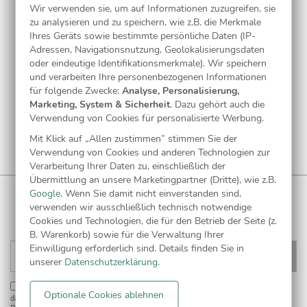
Wir verwenden sie, um auf Informationen zuzugreifen, sie
zu analysieren und zu speichern, wie z.B. die Merkmale
Ihres Geräts sowie bestimmte persönliche Daten (IP-
Adressen, Navigationsnutzung, Geolokalisierungsdaten
oder eindeutige Identifikationsmerkmale). Wir speichern
und verarbeiten Ihre personenbezogenen Informationen
für folgende Zwecke:
Analyse, Personalisierung,
Marketing, System & Sicherheit
. Dazu gehört auch die
Verwendung von Cookies für personalisierte Werbung.
Mit Klick auf „Allen zustimmen” stimmen Sie der
Verwendung von Cookies und anderen Technologien zur
Verarbeitung Ihrer Daten zu, einschließlich der
Übermittlung an unsere Marketingpartner (Dritte), wie z.B.
Google
. Wenn Sie damit nicht einverstanden sind,
WUNDERKARTEN NEWSLETTER
verwenden wir ausschließlich technisch notwendige
Anmelden und
CHF 5 Gutschein
** sichern!
Cookies und Technologien, die für den Betrieb der Seite (z.
B. Warenkorb) sowie für die Verwaltung Ihrer
Einwilligung erforderlich sind. Details finden Sie in
unserer
Datenschutzerklärung
.
Einwilligung zur Datennutzung für Marketingzwecke:
Hiermit willigen Sie ein,
Optionale Cookies ablehnen
dass wir Sie mit neuesten Informationen aus unserem Angebot informieren können.