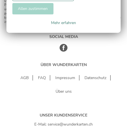
Dies umfasst den Versand unseres Newsletters. Zudem können wir Ihnen
Produktinformationen zu Ihren Interessen auf anderen Plattformen wie Facebook
Allen zustimmen
und Google anzeigen. Um Ihnen diesen Service anbieten zu können, nutzen wir Ihre
personenbezogenen Daten und teilen diese auch mit Dritten, wenn erforderlich. Sie
können diese Einwilligung jederzeit widerrufen. Weitere Informationen erhalten Sie
in unserer Datenschutzerklärung.
Mehr erfahren
SOCIAL MEDIA
ÜBER WUNDERKARTEN
AGB
FAQ
Impressum
Datenschutz
Über uns
UNSER KUNDENSERVICE
E-Mail: service@wunderkarten.ch