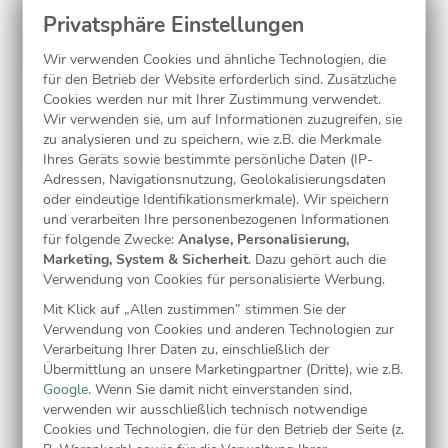
Papiersorte:
Mattes Feinstpapier (inkl.)
Wir verwenden Cookies und ähnliche Technologien, die
für den Betrieb der Website erforderlich sind. Zusätzliche
Laminierung:
Cookies werden nur mit Ihrer Zustimmung verwendet.
Wir verwenden sie, um auf Informationen zuzugreifen, sie
zu analysieren und zu speichern, wie z.B. die Merkmale
ohne
(inkl.)
Ihres Geräts sowie bestimmte persönliche Daten (IP-
Adressen, Navigationsnutzung, Geolokalisierungsdaten
oder eindeutige Identifikationsmerkmale). Wir speichern
Jetzt gestalten
und verarbeiten Ihre personenbezogenen Informationen
für folgende Zwecke:
Analyse, Personalisierung,
Marketing, System & Sicherheit
. Dazu gehört auch die
Verwendung von Cookies für personalisierte Werbung.
Kostenlose Musterkarte
Mit Klick auf „Allen zustimmen” stimmen Sie der
Verwendung von Cookies und anderen Technologien zur
Verarbeitung Ihrer Daten zu, einschließlich der
Übermittlung an unsere Marketingpartner (Dritte), wie z.B.
Google
. Wenn Sie damit nicht einverstanden sind,
verwenden wir ausschließlich technisch notwendige
Cookies und Technologien, die für den Betrieb der Seite (z.