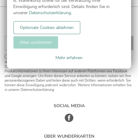
B. Warenkorb) sowie für die Verwaltung Ihrer
Einwilligung erforderlich sind. Details finden Sie in
unserer
Datenschutzerklärung
.
WUNDERKARTEN NEWSLETTER
Anmelden und
CHF 5 Gutschein
** sichern!
Optionale Cookies ablehnen
Allen zustimmen
Mehr erfahren
Einwilligung zur Datennutzung für Marketingzwecke:
Hiermit willigen Sie ein,
dass wir Sie mit neuesten Informationen aus unserem Angebot informieren können.
Dies umfasst den Versand unseres Newsletters. Zudem können wir Ihnen
Produktinformationen zu Ihren Interessen auf anderen Plattformen wie Facebook
und Google anzeigen. Um Ihnen diesen Service anbieten zu können, nutzen wir Ihre
personenbezogenen Daten und teilen diese auch mit Dritten, wenn erforderlich. Sie
können diese Einwilligung jederzeit widerrufen. Weitere Informationen erhalten Sie
in unserer Datenschutzerklärung.
SOCIAL MEDIA
ÜBER WUNDERKARTEN