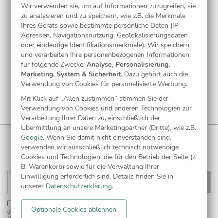
Wir verwenden sie, um auf Informationen zuzugreifen, sie
zu analysieren und zu speichern, wie z.B. die Merkmale
Ihres Geräts sowie bestimmte persönliche Daten (IP-
Adressen, Navigationsnutzung, Geolokalisierungsdaten
oder eindeutige Identifikationsmerkmale). Wir speichern
und verarbeiten Ihre personenbezogenen Informationen
für folgende Zwecke:
Analyse, Personalisierung,
Marketing, System & Sicherheit
. Dazu gehört auch die
Verwendung von Cookies für personalisierte Werbung.
Mit Klick auf „Allen zustimmen” stimmen Sie der
Verwendung von Cookies und anderen Technologien zur
Verarbeitung Ihrer Daten zu, einschließlich der
Übermittlung an unsere Marketingpartner (Dritte), wie z.B.
Google
. Wenn Sie damit nicht einverstanden sind,
WUNDERKARTEN NEWSLETTER
verwenden wir ausschließlich technisch notwendige
Anmelden und
CHF 5 Gutschein
** sichern!
Cookies und Technologien, die für den Betrieb der Seite (z.
B. Warenkorb) sowie für die Verwaltung Ihrer
Einwilligung erforderlich sind. Details finden Sie in
unserer
Datenschutzerklärung
.
Einwilligung zur Datennutzung für Marketingzwecke:
Hiermit willigen Sie ein,
Optionale Cookies ablehnen
dass wir Sie mit neuesten Informationen aus unserem Angebot informieren können.