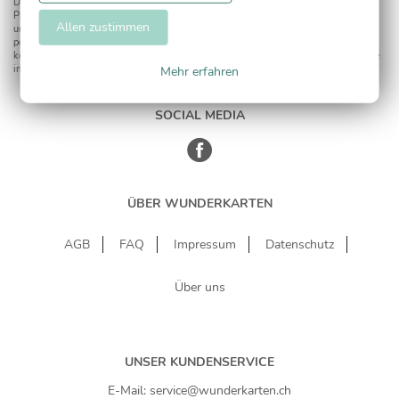
Dies umfasst den Versand unseres Newsletters. Zudem können wir Ihnen
Produktinformationen zu Ihren Interessen auf anderen Plattformen wie Facebook
Allen zustimmen
und Google anzeigen. Um Ihnen diesen Service anbieten zu können, nutzen wir Ihre
personenbezogenen Daten und teilen diese auch mit Dritten, wenn erforderlich. Sie
können diese Einwilligung jederzeit widerrufen. Weitere Informationen erhalten Sie
in unserer Datenschutzerklärung.
Mehr erfahren
SOCIAL MEDIA
ÜBER WUNDERKARTEN
AGB
FAQ
Impressum
Datenschutz
Über uns
UNSER KUNDENSERVICE
E-Mail: service@wunderkarten.ch