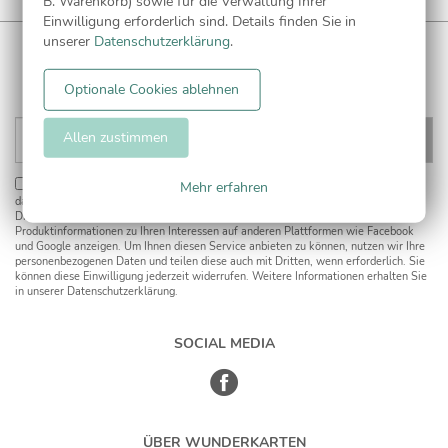
B. Warenkorb) sowie für die Verwaltung Ihrer
Einwilligung erforderlich sind. Details finden Sie in
unserer
Datenschutzerklärung
.
WUNDERKARTEN NEWSLETTER
Anmelden und
CHF 5 Gutschein
** sichern!
Optionale Cookies ablehnen
Allen zustimmen
Mehr erfahren
Einwilligung zur Datennutzung für Marketingzwecke:
Hiermit willigen Sie ein,
dass wir Sie mit neuesten Informationen aus unserem Angebot informieren können.
Dies umfasst den Versand unseres Newsletters. Zudem können wir Ihnen
Produktinformationen zu Ihren Interessen auf anderen Plattformen wie Facebook
und Google anzeigen. Um Ihnen diesen Service anbieten zu können, nutzen wir Ihre
personenbezogenen Daten und teilen diese auch mit Dritten, wenn erforderlich. Sie
können diese Einwilligung jederzeit widerrufen. Weitere Informationen erhalten Sie
in unserer Datenschutzerklärung.
SOCIAL MEDIA
ÜBER WUNDERKARTEN