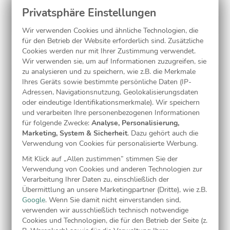
Papiersorte:
Mattes Feinstpapier (inkl.)
Wir verwenden Cookies und ähnliche Technologien, die
für den Betrieb der Website erforderlich sind. Zusätzliche
Laminierung:
Cookies werden nur mit Ihrer Zustimmung verwendet.
Wir verwenden sie, um auf Informationen zuzugreifen, sie
zu analysieren und zu speichern, wie z.B. die Merkmale
ohne
(inkl.)
Ihres Geräts sowie bestimmte persönliche Daten (IP-
Adressen, Navigationsnutzung, Geolokalisierungsdaten
oder eindeutige Identifikationsmerkmale). Wir speichern
Jetzt gestalten
und verarbeiten Ihre personenbezogenen Informationen
für folgende Zwecke:
Analyse, Personalisierung,
Marketing, System & Sicherheit
. Dazu gehört auch die
Verwendung von Cookies für personalisierte Werbung.
Kostenlose Musterkarte
Mit Klick auf „Allen zustimmen” stimmen Sie der
Verwendung von Cookies und anderen Technologien zur
Verarbeitung Ihrer Daten zu, einschließlich der
Übermittlung an unsere Marketingpartner (Dritte), wie z.B.
Google
. Wenn Sie damit nicht einverstanden sind,
verwenden wir ausschließlich technisch notwendige
Cookies und Technologien, die für den Betrieb der Seite (z.