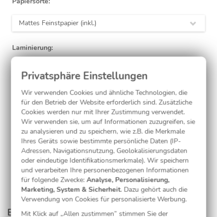
Papiersorte:
Mattes Feinstpapier (inkl.)
Laminierung:
ohne
(inkl.)
Wir verwenden Cookies und ähnliche Technologien, die
für den Betrieb der Website erforderlich sind. Zusätzliche
Jetzt gestalten
Cookies werden nur mit Ihrer Zustimmung verwendet.
Wir verwenden sie, um auf Informationen zuzugreifen, sie
zu analysieren und zu speichern, wie z.B. die Merkmale
Ihres Geräts sowie bestimmte persönliche Daten (IP-
Kostenlose Musterkarte
Adressen, Navigationsnutzung, Geolokalisierungsdaten
oder eindeutige Identifikationsmerkmale). Wir speichern
und verarbeiten Ihre personenbezogenen Informationen
für folgende Zwecke:
Analyse, Personalisierung,
Marketing, System & Sicherheit
. Dazu gehört auch die
Verwendung von Cookies für personalisierte Werbung.
Entdecken Sie passende Produkte aus dieser
Mit Klick auf „Allen zustimmen” stimmen Sie der