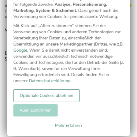
für folgende Zwecke:
Analyse, Personalisierung,
Sven Scharf
Marketing, System & Sicherheit
. Dazu gehört auch die
(, 18.03.23)
Verwendung von Cookies für personalisierte Werbung.
Für alle, die ihren Geburtstagseinladungen eine persönliche Note
verleihen möchten | Sehr schöne Karten in sehr guter Qualität. Von der
Mit Klick auf „Allen zustimmen” stimmen Sie der
Bestellung bis zur Lieferung hat es nur wenige Tage gedauert. Auf
MEHR LESEN...
Verwendung von Cookies und anderen Technologien zur
Wunsch werden Umschläge und Adressaufkleber erstellt. Ebenfalls als
Verarbeitung Ihrer Daten zu, einschließlich der
Extra buchbar ist die Überprüfung des Layouts und der
Übermittlung an unsere Marketingpartner (Dritte), wie z.B.
Rechtschreibung. Wer auf der Suche nach ausgefallenen, individuell
besonderen Einladungskarten ist, macht hier nichts falsch. Das Preis-
Google
. Wenn Sie damit nicht einverstanden sind,
Entdecken Sie passende Produkte aus dieser
Leistungs-Verhältnis ist völlig in Ordnung, auch wenn man natürlich
verwenden wir ausschließlich technisch notwendige
Serie
etwas mehr zahlen muss als für eine "klassische" Einladungskarte im
Cookies und Technologien, die für den Betrieb der Seite (z.
Geschäft um die Ecke.
B. Warenkorb) sowie für die Verwaltung Ihrer
Einwilligung erforderlich sind. Details finden Sie in
Kathrin Pfeil
Adressaufkleber
unserer
Datenschutzerklärung
.
(, 07.01.23)
Super leichte Bearbeitung der Karte und schnelle Lieferung!
Optionale Cookies ablehnen
Ina Hallwas
(, 24.09.20)
Allen zustimmen
Alles prima und schnell abgewickelt, Danke. ;-)
Anke Hesse
Mehr erfahren
(, 21.07.20)
In der Handhabung der Gestaltung ein bisschen zu starr - aber das