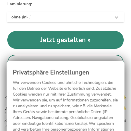
Laminierung:
ohne
(inkl.)
Jetzt gestalten
Kostenlose Musterkarte
Wir verwenden Cookies und ähnliche Technologien, die
für den Betrieb der Website erforderlich sind. Zusätzliche
Cookies werden nur mit Ihrer Zustimmung verwendet.
Kundenmeinungen (10)
Wir verwenden sie, um auf Informationen zuzugreifen, sie
zu analysieren und zu speichern, wie z.B. die Merkmale
Dagmar Thienel
Ihres Geräts sowie bestimmte persönliche Daten (IP-
(, 08.04.23)
Adressen, Navigationsnutzung, Geolokalisierungsdaten
Schnelle und Korrekte Lieferung, Karten ( Ticket ) sind ein hingucker und
oder eindeutige Identifikationsmerkmale). Wir speichern
bei allen Gästen super angekommen. Macht weiter so :)
und verarbeiten Ihre personenbezogenen Informationen