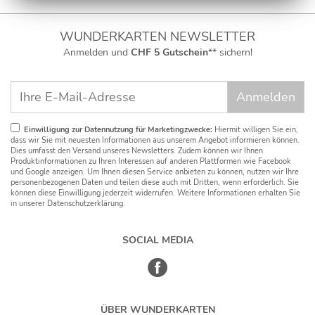
Ergebnis trotzdem gut. Sehr schneller Lieferdienst!
stefan Merges
WUNDERKARTEN NEWSLETTER
(, 16.07.20)
Anmelden und
CHF 5 Gutschein
** sichern!
Schnelle Lieferung, guter Preis und gute Möglichkeiten der
Kartengestaltung
stefan Merges
(, 03.07.20)
Problemlose Erstellung einer Geburtstags Einladung, Schnelle
Einwilligung zur Datennutzung für Marketingzwecke:
Hiermit willigen Sie ein,
Liefreung des Probedruckes .
dass wir Sie mit neuesten Informationen aus unserem Angebot informieren können.
Dies umfasst den Versand unseres Newsletters. Zudem können wir Ihnen
Produktinformationen zu Ihren Interessen auf anderen Plattformen wie Facebook
Anonym
und Google anzeigen. Um Ihnen diesen Service anbieten zu können, nutzen wir Ihre
(, 02.05.20)
personenbezogenen Daten und teilen diese auch mit Dritten, wenn erforderlich. Sie
können diese Einwilligung jederzeit widerrufen. Weitere Informationen erhalten Sie
Von der Bestellung bis zur Lieferung ein rund-um guter Service
in unserer Datenschutzerklärung.
Anonym
(, 01.03.20)
SOCIAL MEDIA
Von den Musterkarten bis hin zur Bestellung bzw. Lieferung hat alles
einwandfrei und problemlos geklappt. Jederzeit wieder.
Anonym
(, 26.02.20)
ÜBER WUNDERKARTEN