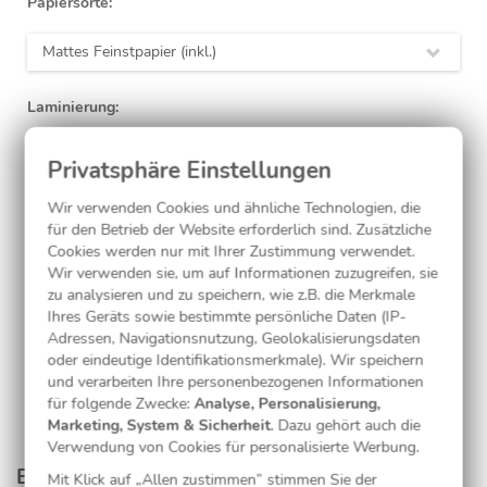
Papiersorte:
Mattes Feinstpapier (inkl.)
Laminierung:
ohne
(inkl.)
Wir verwenden Cookies und ähnliche Technologien, die
für den Betrieb der Website erforderlich sind. Zusätzliche
Jetzt gestalten
Cookies werden nur mit Ihrer Zustimmung verwendet.
Wir verwenden sie, um auf Informationen zuzugreifen, sie
zu analysieren und zu speichern, wie z.B. die Merkmale
Ihres Geräts sowie bestimmte persönliche Daten (IP-
Kostenlose Musterkarte
Adressen, Navigationsnutzung, Geolokalisierungsdaten
oder eindeutige Identifikationsmerkmale). Wir speichern
und verarbeiten Ihre personenbezogenen Informationen
für folgende Zwecke:
Analyse, Personalisierung,
Marketing, System & Sicherheit
. Dazu gehört auch die
Verwendung von Cookies für personalisierte Werbung.
Entdecken Sie passende Produkte aus dieser
Mit Klick auf „Allen zustimmen” stimmen Sie der