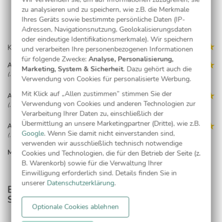
zu analysieren und zu speichern, wie z.B. die Merkmale
Ihres Geräts sowie bestimmte persönliche Daten (IP-
Adressen, Navigationsnutzung, Geolokalisierungsdaten
oder eindeutige Identifikationsmerkmale). Wir speichern
Kundenmeinungen (3)
und verarbeiten Ihre personenbezogenen Informationen
für folgende Zwecke:
Analyse, Personalisierung,
Anonym
Marketing, System & Sicherheit
. Dazu gehört auch die
(, 09.09.19)
Verwendung von Cookies für personalisierte Werbung.
Mit Klick auf „Allen zustimmen” stimmen Sie der
Anonym
Verwendung von Cookies und anderen Technologien zur
(, 09.09.19)
Verarbeitung Ihrer Daten zu, einschließlich der
Übermittlung an unsere Marketingpartner (Dritte), wie z.B.
Anonym
Google
. Wenn Sie damit nicht einverstanden sind,
(, 24.05.18)
verwenden wir ausschließlich technisch notwendige
Entspricht voll den Erwartungen!Sehr schnell geliefert!
MEHR LESEN...
Cookies und Technologien, die für den Betrieb der Seite (z.
B. Warenkorb) sowie für die Verwaltung Ihrer
Einwilligung erforderlich sind. Details finden Sie in
unserer
Datenschutzerklärung
.
Entdecken Sie passende Produkte aus dieser
Serie
Optionale Cookies ablehnen