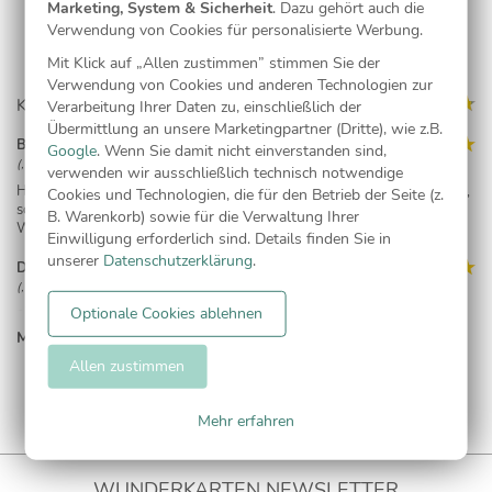
Marketing, System & Sicherheit
. Dazu gehört auch die
Verwendung von Cookies für personalisierte Werbung.
Mit Klick auf „Allen zustimmen” stimmen Sie der
Verwendung von Cookies und anderen Technologien zur
Kundenmeinungen (20)
Verarbeitung Ihrer Daten zu, einschließlich der
Übermittlung an unsere Marketingpartner (Dritte), wie z.B.
Barbara Neuner
Google
. Wenn Sie damit nicht einverstanden sind,
(, 20.11.23)
verwenden wir ausschließlich technisch notwendige
Haben jetzt schon das zweite mal Karten bestellt . Eine super Qualität ,
Cookies und Technologien, die für den Betrieb der Seite (z.
schnelle Lieferung ! Einfach zu empfehlen !!! Genau nach unseren
B. Warenkorb) sowie für die Verwaltung Ihrer
Wünschen !
Einwilligung erforderlich sind. Details finden Sie in
unserer
Datenschutzerklärung
.
Diana Weber
(, 19.10.23)
Optionale Cookies ablehnen
einfach tolle Karten | super Auswahl an Karten, einfache Änderungen
beim vorgegeben Text, schnelle Lieferung
MEHR LESEN...
Allen zustimmen
Carolin Wagner
(, 19.03.23)
Großartige Auswahl | Die Auswahl ist hervorragend, die Gestaltung
Mehr erfahren
kinderleicht. Man hat für jeden Geschmack etwas dabei.
Marco Burkart
WUNDERKARTEN NEWSLETTER