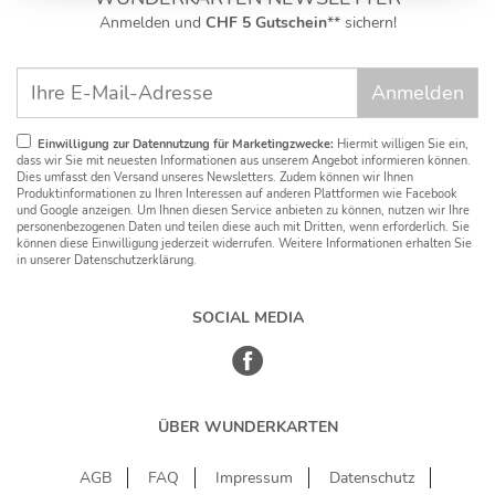
(, 30.01.23)
Anmelden und
CHF 5 Gutschein
** sichern!
Geburtstagskarte 60
Anne Thier
(, 23.12.21)
Gute Hinweise und Tipps! Sehr schnelle Lieferung, 1a Qualität
Einwilligung zur Datennutzung für Marketingzwecke:
Hiermit willigen Sie ein,
Ludovico Felice
dass wir Sie mit neuesten Informationen aus unserem Angebot informieren können.
(, 10.12.21)
Dies umfasst den Versand unseres Newsletters. Zudem können wir Ihnen
Produktinformationen zu Ihren Interessen auf anderen Plattformen wie Facebook
Super Produkt! Sehr zufrieden mit der Lieferung
und Google anzeigen. Um Ihnen diesen Service anbieten zu können, nutzen wir Ihre
personenbezogenen Daten und teilen diese auch mit Dritten, wenn erforderlich. Sie
Anonym
können diese Einwilligung jederzeit widerrufen. Weitere Informationen erhalten Sie
(, 21.11.21)
in unserer Datenschutzerklärung.
Eine besondere und lustige Art(Idee)jegliche Art an Karten zu
verschicken.Kamen sehr gut an!
SOCIAL MEDIA
Inka Reuter
(, 19.11.21)
Gute Ideenvorlage , einfache Handhabe der individuellen Gestaltung.
Hat großen Spaß w. Danke
ÜBER WUNDERKARTEN
Anonym
(, 03.11.21)
AGB
FAQ
Impressum
Datenschutz
Super schnelle Lieferung und tolle Ware.