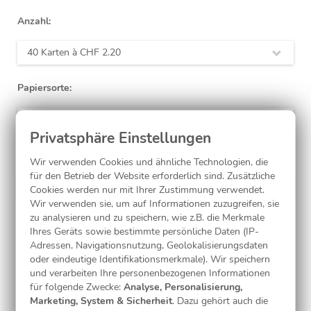
Anzahl:
40 Karten à
CHF 2.20
Papiersorte:
Mattes Feinstpapier (inkl.)
Laminierung:
Wir verwenden Cookies und ähnliche Technologien, die
für den Betrieb der Website erforderlich sind. Zusätzliche
ohne
(inkl.)
Cookies werden nur mit Ihrer Zustimmung verwendet.
Wir verwenden sie, um auf Informationen zuzugreifen, sie
zu analysieren und zu speichern, wie z.B. die Merkmale
Ihres Geräts sowie bestimmte persönliche Daten (IP-
Jetzt gestalten
Adressen, Navigationsnutzung, Geolokalisierungsdaten
oder eindeutige Identifikationsmerkmale). Wir speichern
und verarbeiten Ihre personenbezogenen Informationen
für folgende Zwecke:
Analyse, Personalisierung,
Kostenlose Musterkarte
Marketing, System & Sicherheit
. Dazu gehört auch die