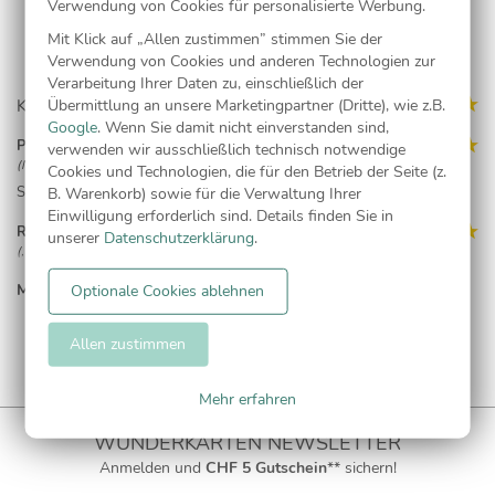
Verwendung von Cookies für personalisierte Werbung.
Mit Klick auf „Allen zustimmen” stimmen Sie der
Verwendung von Cookies und anderen Technologien zur
Verarbeitung Ihrer Daten zu, einschließlich der
Kundenmeinungen (2)
Übermittlung an unsere Marketingpartner (Dritte), wie z.B.
Google
. Wenn Sie damit nicht einverstanden sind,
Placona
verwenden wir ausschließlich technisch notwendige
(Neufahrn, 09.09.19)
Cookies und Technologien, die für den Betrieb der Seite (z.
Sehr schöne Karten. Gute Qualität.
B. Warenkorb) sowie für die Verwaltung Ihrer
Einwilligung erforderlich sind. Details finden Sie in
Romana B
unserer
Datenschutzerklärung
.
(, 21.06.19)
Schnelle Lieferung, Top Ware
MEHR LESEN...
Optionale Cookies ablehnen
Allen zustimmen
Mehr erfahren
WUNDERKARTEN NEWSLETTER
Anmelden und
CHF 5 Gutschein
** sichern!