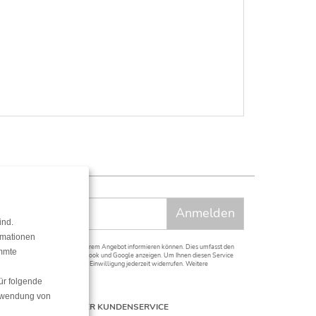
ind.
rmationen
t neuesten Informationen aus unserem Angebot informieren können. Dies umfasst den
immte
f anderen Plattformen wie Facebook und Google anzeigen. Um Ihnen diesen Service
 erforderlich. Sie können diese Einwilligung jederzeit widerrufen. Weitere
ür folgende
erwendung von
UNSER KUNDENSERVICE