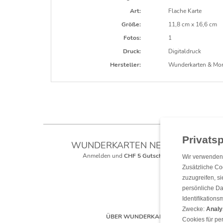
Art:
Flache Karte
Größe:
11,8 cm x 16,6 cm
Fotos:
1
Druck:
Digitaldruck
Hersteller:
Wunderkarten & Mo
WUNDERKARTEN NEWSLETTER
Anmelden und
CHF 5 Gutschein
** sichern!
Wir verwenden 
Zusätzliche Co
zuzugreifen, s
persönliche Da
Identifikation
Zwecke:
Analy
ÜBER WUNDERKARTEN
Cookies für pe