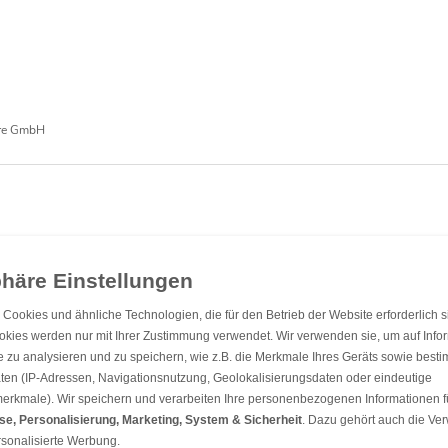
re GmbH
Cookies und ähnliche Technologien, die für den Betrieb der Website erforderlich s
okies werden nur mit Ihrer Zustimmung verwendet. Wir verwenden sie, um auf Info
Einwilligung zur Datennutzung für Marketingzwecke:
Hiermit willigen Sie ein, dass wir Sie mi
ie zu analysieren und zu speichern, wie z.B. die Merkmale Ihres Geräts sowie best
Versand unseres Newsletters. Zudem können wir Ihnen Produktinformationen zu Ihren Interessen au
anbieten zu können, nutzen wir Ihre personenbezogenen Daten und teilen diese auch mit Dritten, wenn
ten (IP-Adressen, Navigationsnutzung, Geolokalisierungsdaten oder eindeutige
Informationen erhalten Sie in unserer Datenschutzerklärung.
smerkmale). Wir speichern und verarbeiten Ihre personenbezogenen Informationen f
se, Personalisierung, Marketing, System & Sicherheit
. Dazu gehört auch die V
EINFACHE UND SICHERE BEZAHLUNG
rsonalisierte Werbung.