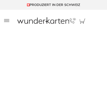
4,71
/
5
-
476
BEWERTUNGEN