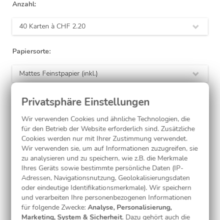
Anzahl:
40 Karten à
CHF 2.20
Papiersorte:
Mattes Feinstpapier (inkl.)
Laminierung:
Wir verwenden Cookies und ähnliche Technologien, die
ohne
(inkl.)
für den Betrieb der Website erforderlich sind. Zusätzliche
Cookies werden nur mit Ihrer Zustimmung verwendet.
Wir verwenden sie, um auf Informationen zuzugreifen, sie
Jetzt gestalten
zu analysieren und zu speichern, wie z.B. die Merkmale
Ihres Geräts sowie bestimmte persönliche Daten (IP-
Adressen, Navigationsnutzung, Geolokalisierungsdaten
oder eindeutige Identifikationsmerkmale). Wir speichern
Kostenlose Musterkarte
und verarbeiten Ihre personenbezogenen Informationen
für folgende Zwecke:
Analyse, Personalisierung,
Marketing, System & Sicherheit
. Dazu gehört auch die